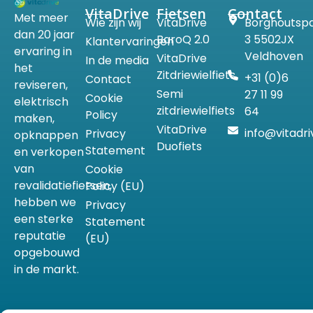
VitaDrive
Fietsen
Contact
Met meer
Wie zijn wij
VitaDrive
Borghoutsp
dan 20 jaar
BaroQ 2.0
3 5502JX
Klantervaringen
ervaring in
Veldhoven
VitaDrive
In de media
het
Zitdriewielfiets
+31 (0)6
Contact
reviseren,
Semi
27 11 99
Cookie
elektrisch
zitdriewielfiets
64
Policy
maken,
VitaDrive
info@vitadri
Privacy
opknappen
Duofiets
Statement
en verkopen
van
Cookie
revalidatiefietsen,
Policy (EU)
hebben we
Privacy
een sterke
Statement
reputatie
(EU)
opgebouwd
in de markt.