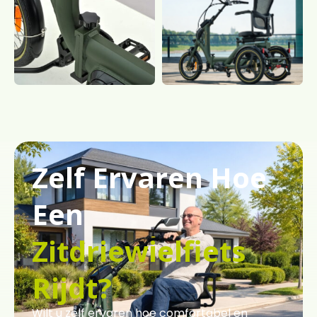
Zelf Ervaren Hoe
Een
Zitdriewielfiets
Rijdt?
Wilt u zelf ervaren hoe comfortabel en