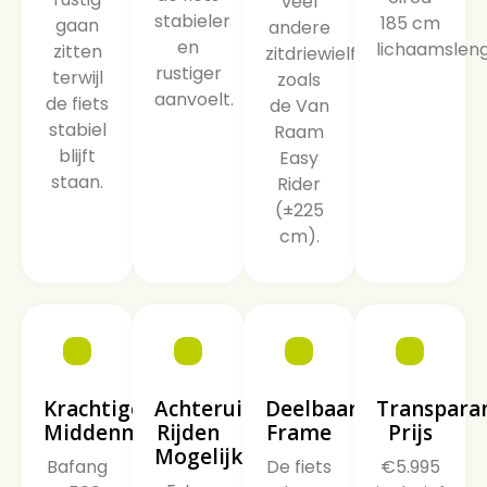
veel
stabieler
185 cm
gaan
andere
en
lichaamsleng
zitten
zitdriewielfietsen,
rustiger
terwijl
zoals
aanvoelt.
de fiets
de Van
stabiel
Raam
blijft
Easy
staan.
Rider
(±225
cm).
Krachtige
Achteruit
Deelbaar
Transpara
Middenmotor
Rijden
Frame
Prijs
Mogelijk
Bafang
De fiets
€5.995