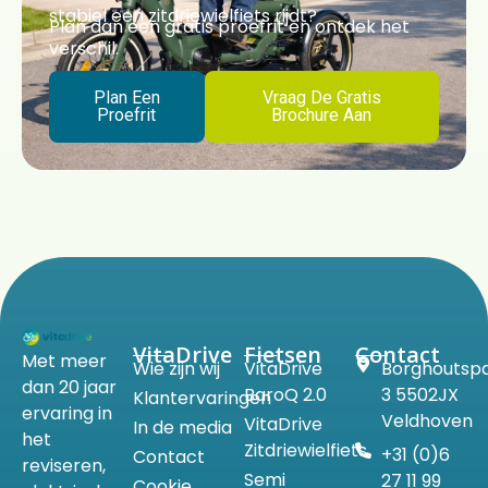
stabiel een zitdriewielfiets rijdt?
Plan dan een gratis proefrit en ontdek het
verschil.
Plan Een
Vraag De Gratis
Proefrit
Brochure Aan
VitaDrive
Fietsen
Contact
Met meer
Wie zijn wij
VitaDrive
Borghoutsp
dan 20 jaar
BaroQ 2.0
3 5502JX
Klantervaringen
ervaring in
Veldhoven
VitaDrive
In de media
het
Zitdriewielfiets
+31 (0)6
Contact
reviseren,
Semi
27 11 99
Cookie