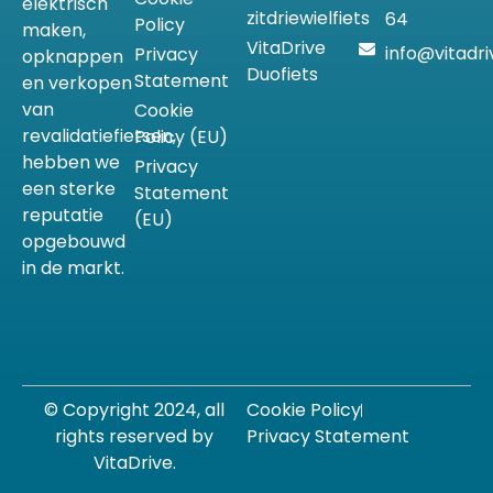
elektrisch
zitdriewielfiets
64
Policy
maken,
VitaDrive
info@vitadri
Privacy
opknappen
Duofiets
Statement
en verkopen
van
Cookie
revalidatiefietsen,
Policy (EU)
hebben we
Privacy
een sterke
Statement
reputatie
(EU)
opgebouwd
in de markt.
© Copyright 2024, all
Cookie Policy
rights reserved by
Privacy Statement
VitaDrive.