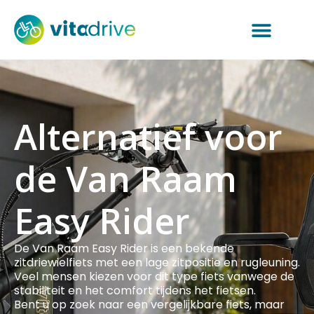
Alternatief voor
de Van Raam
Easy Rider
De Van Raam Easy Rider is een bekende
zitdriewielfiets met een lage zitpositie en rugleuning.
Veel mensen kiezen voor dit type fiets vanwege de
stabiliteit en het comfort tijdens het fietsen.
Bent u op zoek naar een vergelijkbare fiets, maar