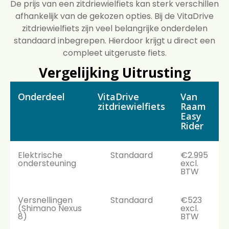
De prijs van een zitdriewielfiets kan sterk verschillen
afhankelijk van de gekozen opties. Bij de VitaDrive
zitdriewielfiets zijn veel belangrijke onderdelen
standaard inbegrepen. Hierdoor krijgt u direct een
compleet uitgeruste fiets.
Vergelijking Uitrusting
Onderdeel
VitaDrive
Van
zitdriewielfiets
Raam
Easy
Rider
Elektrische
Standaard
€2.995
ondersteuning
excl.
BTW
Versnellingen
Standaard
€523
(Shimano Nexus
excl.
8)
BTW