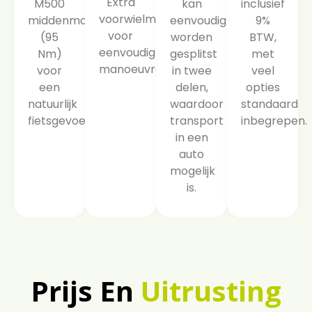
Extra
M500
kan
inclusief
voorwielmotor
middenmotor
eenvoudig
9%
voor
(95
worden
BTW,
eenvoudig
Nm)
gesplitst
met
manoeuvreren.
voor
in twee
veel
een
delen,
opties
natuurlijk
waardoor
standaard
fietsgevoel.
transport
inbegrepen.
in een
auto
mogelijk
is.
Prijs En
Uitrusting