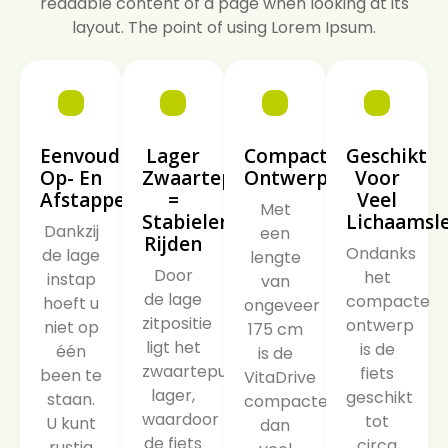
readable content of a page when looking at its
layout. The point of using Lorem Ipsum.
Eenvoudig
Lager
Compact
Geschikt
Op- En
Zwaartepunt
Ontwerp
Voor
Afstappen
=
Veel
Met
Stabieler
Lichaamsl
Dankzij
een
Rijden
Ondanks
de lage
lengte
Door
het
instap
van
de lage
compacte
hoeft u
ongeveer
zitpositie
ontwerp
niet op
175 cm
ligt het
is de
één
is de
zwaartepunt
fiets
been te
VitaDrive
lager,
geschikt
staan.
compacter
waardoor
tot
U kunt
dan
de fiets
circa
rustig