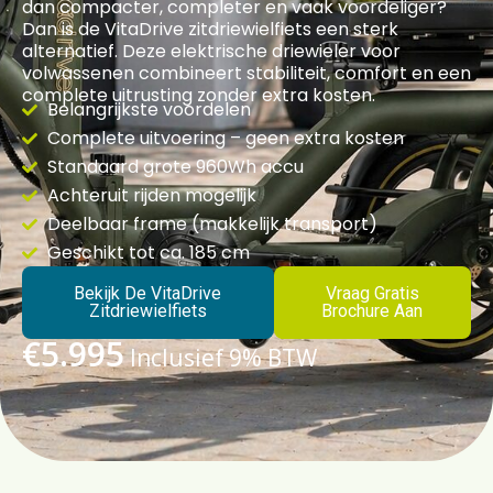
dan compacter, completer en vaak voordeliger?
Dan is de VitaDrive zitdriewielfiets een sterk
alternatief. Deze elektrische driewieler voor
volwassenen combineert stabiliteit, comfort en een
complete uitrusting zonder extra kosten.
Belangrijkste voordelen
Complete uitvoering – geen extra kosten
Standaard grote 960Wh accu
Achteruit rijden mogelijk
Deelbaar frame (makkelijk transport)
Geschikt tot ca. 185 cm
Bekijk De VitaDrive
Vraag Gratis
Zitdriewielfiets
Brochure Aan
€5.995
Inclusief 9% BTW