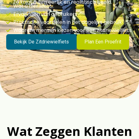
Zo krijgt u een eerlijk en realistisch beeld.
Wat u hier leest
Ervaringen van gebruikers
Praktische voordelen in het dagelijks gebruik
Waarom mensen kiezen voor een zitdriewielfiets
Bekijk De Zitdriewielfiets
Plan Een Proefrit
Wat Zeggen Klanten