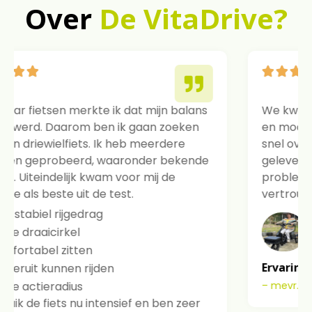
Over
De VitaDrive?
We kwamen kijken voor een zitdriewielfiets
en mochten direct zelf gaan fietsen. Ik was
snel overtuigd. De fiets werd netjes thuis
geleverd en goed afgesteld. Een klein
probleem werd snel opgelost. Dat gaf veel
vertrouwen. Ik ben zeer tevreden.
Ervaring met de VitaDrive zitdriewielfiets
– mevr. Suurenbroek