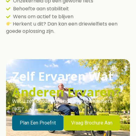
Onzekerheid op een gewone fiets
Behoefte aan stabiliteit
Wens om actief te blijven
Herkent u dit? Dan kan een driewielfiets een
goede oplossing zijn.
Zelf Ervaren Wat
Anderen Ervaren?
Wilt u zelf ontdekken hoe een driewielfiets
rijdt?
Plan Een Proefrit
Vraag Brochure Aan