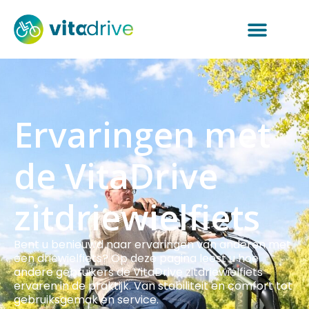
Ervaringen met
de VitaDrive
zitdriewielfiets
Bent u benieuwd naar ervaringen van anderen met
een driewielfiets? Op deze pagina leest u hoe
andere gebruikers de VitaDrive zitdriewielfiets
ervaren in de praktijk. Van stabiliteit en comfort tot
gebruiksgemak en service.