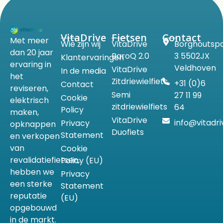
VitaDrive
Fietsen
Contact
Met meer
Wie zijn wij
VitaDrive
Borghoutsp
dan 20 jaar
BaroQ 2.0
3 5502JX
Klantervaringen
ervaring in
Veldhoven
VitaDrive
In de media
het
Zitdriewielfiets
+31 (0)6
Contact
reviseren,
Semi
27 11 99
Cookie
elektrisch
zitdriewielfiets
64
Policy
maken,
VitaDrive
info@vitadri
Privacy
opknappen
Duofiets
Statement
en verkopen
van
Cookie
revalidatiefietsen,
Policy (EU)
hebben we
Privacy
een sterke
Statement
reputatie
(EU)
opgebouwd
in de markt.