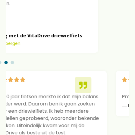
Prettige ervaring en goede begeleiding.
— Mevr. Knap