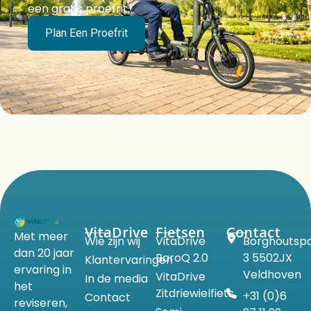
een gratis proefrit.
Plan Een Proefrit
VitaDrive
Fietsen
Contact
Met meer
Wie zijn wij
VitaDrive
Borghoutsp
dan 20 jaar
BaroQ 2.0
3 5502JX
Klantervaringen
ervaring in
Veldhoven
VitaDrive
In de media
het
Zitdriewielfiets
+31 (0)6
Contact
reviseren,