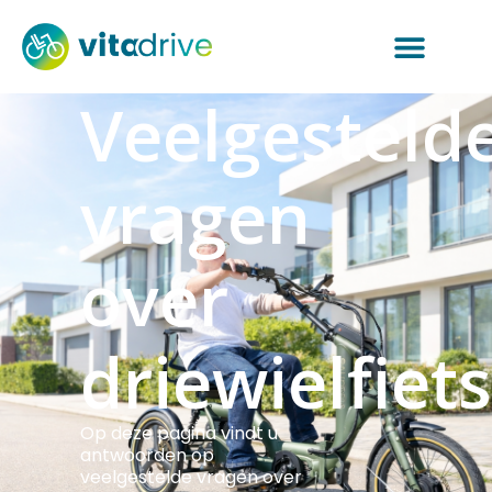
Veelgesteld
vragen
over
driewielfiet
Op deze pagina vindt u
antwoorden op
veelgestelde vragen over