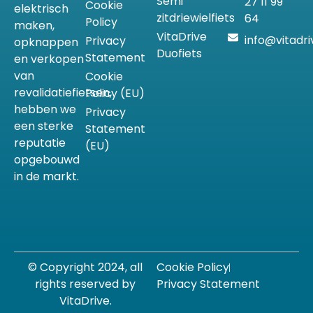
Semi
27 11 99
Cookie
elektrisch
zitdriewielfiets
64
Policy
maken,
VitaDrive
info@vitadri
Privacy
opknappen
Duofiets
Statement
en verkopen
van
Cookie
revalidatiefietsen,
Policy (EU)
hebben we
Privacy
een sterke
Statement
reputatie
(EU)
opgebouwd
in de markt.
© Copyright 2024, all
Cookie Policy
rights reserved by
Privacy Statement
VitaDrive.